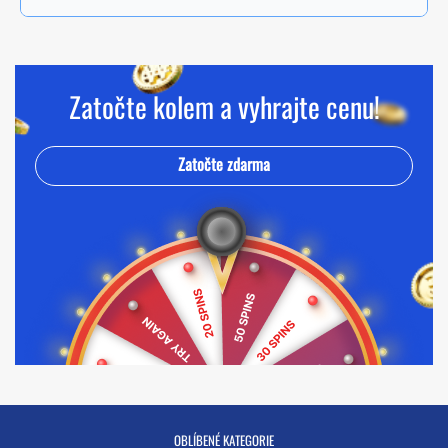
Zatočte kolem a vyhrajte cenu!
Zatočte zdarma
OBLÍBENÉ KATEGORIE