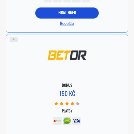
HRÁT HNED
Rесеnzе
4
BONUS
150 KČ
PLATBY