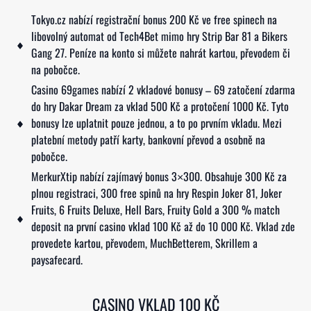
Tokyo.cz nabízí registrační bonus 200 Kč ve free spinech na
libovolný automat od Tech4Bet mimo hry Strip Bar 81 a Bikers
Gang 27. Peníze na konto si můžete nahrát kartou, převodem či
na pobočce.
Casino 69games nabízí 2 vkladové bonusy – 69 zatočení zdarma
do hry Dakar Dream za vklad 500 Kč a protočení 1000 Kč. Tyto
bonusy lze uplatnit pouze jednou, a to po prvním vkladu. Mezi
platební metody patří karty, bankovní převod a osobně na
pobočce.
MerkurXtip nabízí zajímavý bonus 3×300. Obsahuje 300 Kč za
plnou registraci, 300 free spinů na hry Respin Joker 81, Joker
Fruits, 6 Fruits Deluxe, Hell Bars, Fruity Gold a 300 % match
deposit na první
casino vklad 100 Kč
až do 10 000 Kč. Vklad zde
provedete kartou, převodem, MuchBetterem, Skrillem a
paysafecard.
CASINO VKLAD 100 KČ