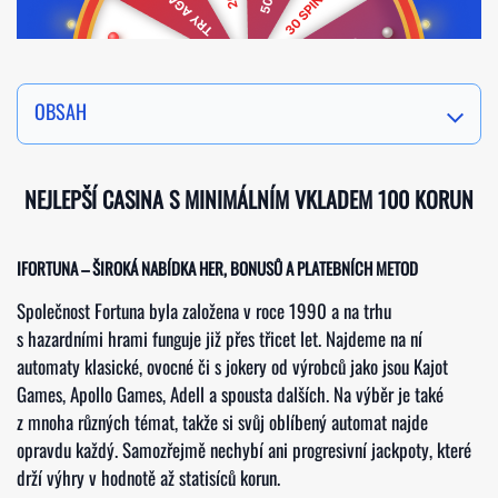
OBSAH
NEJLEPŠÍ CASINA S MINIMÁLNÍM VKLADEM 100 KORUN
IFORTUNA – ŠIROKÁ NABÍDKA HER, BONUSŮ A PLATEBNÍCH METOD
Společnost Fortuna byla založena v roce 1990 a na trhu
s hazardními hrami funguje již přes třicet let. Najdeme na ní
automaty klasické, ovocné či s jokery od výrobců jako jsou Kajot
Games, Apollo Games, Adell a spousta dalších. Na výběr je také
z mnoha různých témat, takže si svůj oblíbený automat najde
opravdu každý. Samozřejmě nechybí ani progresivní jackpoty, které
drží výhry v hodnotě až statisíců korun.