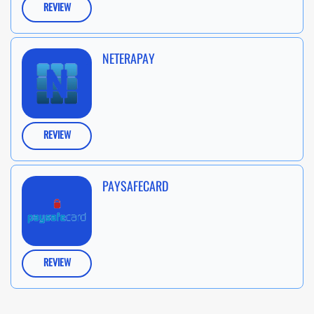
REVIEW
NETERAPAY
REVIEW
PAYSAFECARD
REVIEW