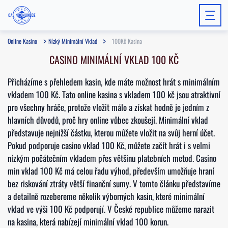
>
>
Online Kasino
Nízký Minimální Vklad
100Kč Kasina
CASINO MINIMÁLNÍ VKLAD 100 KČ
Přicházíme s přehledem kasin, kde máte možnost hrát s minimálním
vkladem 100 Kč. Tato online kasina s vkladem 100 kč jsou atraktivní
pro všechny hráče, protože vložit málo a získat hodně je jedním z
hlavních důvodů, proč hry online vůbec zkoušejí. Minimální vklad
představuje nejnižší částku, kterou můžete vložit na svůj herní účet.
Pokud podporuje casino vklad 100 Kč, můžete začít hrát i s velmi
nízkým počátečním vkladem přes většinu platebních metod. Casino
min vklad 100 Kč má celou řadu výhod, především umožňuje hraní
bez riskování ztráty větší finanční sumy. V tomto článku představíme
a detailně rozebereme několik výborných kasin, které minimální
vklad ve výši 100 Kč podporují. V České republice můžeme narazit
na kasina, která nabízejí minimální vklad 100 korun.