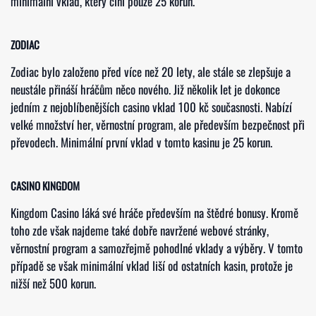
minimální vklad, který činí pouze 25 korun.
ZODIAC
Zodiac bylo založeno před více než 20 lety, ale stále se zlepšuje a
neustále přináší hráčům něco nového. Již několik let je dokonce
jedním z nejoblíbenějších casino vklad 100 kč současnosti. Nabízí
velké množství her, věrnostní program, ale především bezpečnost při
převodech. Minimální první vklad v tomto kasinu je 25 korun.
CASINO KINGDOM
Kingdom Casino láká své hráče především na štědré bonusy. Kromě
toho zde však najdeme také dobře navržené webové stránky,
věrnostní program a samozřejmě pohodlné vklady a výběry. V tomto
případě se však minimální vklad liší od ostatních kasin, protože je
nižší než 500 korun.