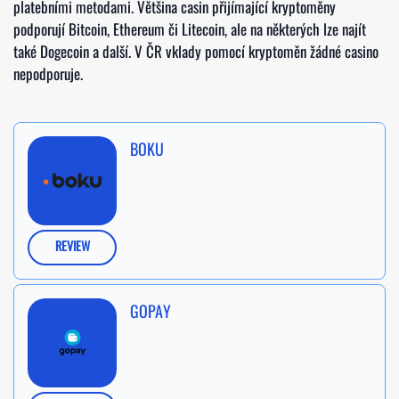
platebními metodami. Většina casin přijímající kryptoměny
podporují Bitcoin, Ethereum či Litecoin, ale na některých lze najít
také Dogecoin a další. V ČR vklady pomocí kryptoměn žádné casino
nepodporuje.
BOKU
REVIEW
GOPAY