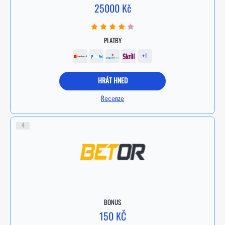
25000 Kč
PLATBY
+1
HRÁT HNED
Rесеnzе
4
BONUS
150 KČ