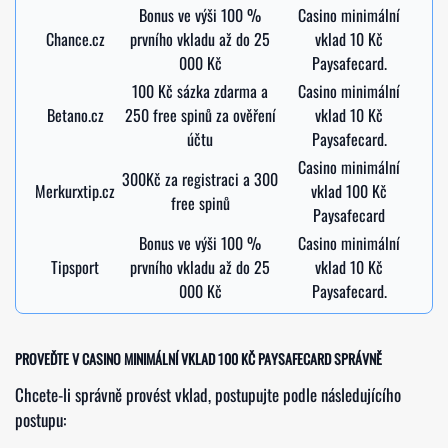
Bonus ve výši 100 %
Casino minimální
Chance.cz
prvního vkladu až do 25
vklad 10 Kč
000 Kč
Paysafecard.
100 Kč sázka zdarma a
Casino minimální
Betano.cz
250 free spinů za ověření
vklad 10 Kč
účtu
Paysafecard.
Casino minimální
300Kč za registraci a 300
Merkurxtip.cz
vklad 100 Kč
free spinů
Paysafecard
Bonus ve výši 100 %
Casino minimální
Tipsport
prvního vkladu až do 25
vklad 10 Kč
000 Kč
Paysafecard.
PROVEĎTE V CASINO MINIMÁLNÍ VKLAD 100 KČ PAYSAFECARD SPRÁVNĚ
Chcete-li správně provést vklad, postupujte podle následujícího
postupu: