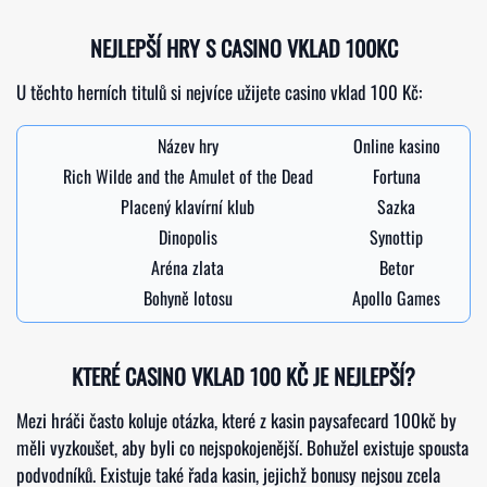
NEJLEPŠÍ HRY S CASINO VKLAD 100KC
U těchto herních titulů si nejvíce užijete casino vklad 100 Kč:
Název hry
Online kasino
Rich Wilde and the Amulet of the Dead
Fortuna
Placený klavírní klub
Sazka
Dinopolis
Synottip
Aréna zlata
Betor
Bohyně lotosu
Apollo Games
KTERÉ CASINO VKLAD 100 KČ JE NEJLEPŠÍ?
Mezi hráči často koluje otázka, které z kasin paysafecard 100kč by
měli vyzkoušet, aby byli co nejspokojenější. Bohužel existuje spousta
podvodníků. Existuje také řada kasin, jejichž bonusy nejsou zcela