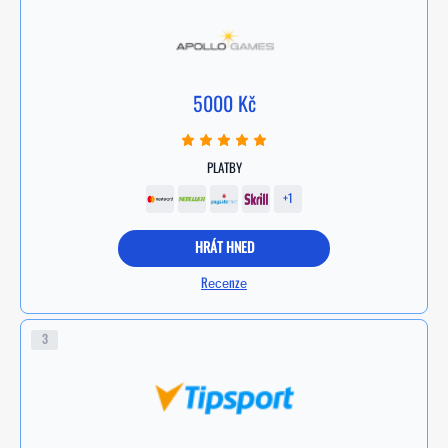
5000 Kč
PLATBY
+1
HRÁT HNED
Rесеnzе
3