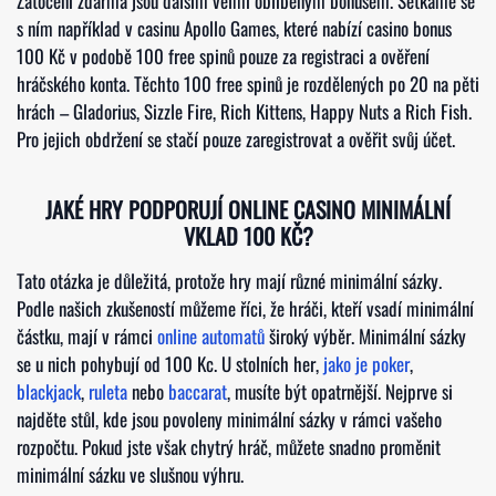
Zatočení zdarma jsou dalším velmi oblíbeným bonusem. Setkáme se
s ním například v casinu Apollo Games, které nabízí casino bonus
100 Kč v podobě 100 free spinů pouze za registraci a ověření
hráčského konta. Těchto 100 free spinů je rozdělených po 20 na pěti
hrách – Gladorius, Sizzle Fire, Rich Kittens, Happy Nuts a Rich Fish.
Pro jejich obdržení se stačí pouze zaregistrovat a ověřit svůj účet.
JAKÉ HRY PODPORUJÍ ONLINE CASINO MINIMÁLNÍ
VKLAD 100 KČ?
Tato otázka je důležitá, protože hry mají různé minimální sázky.
Podle našich zkušeností můžeme říci, že hráči, kteří vsadí minimální
částku, mají v rámci
online automatů
široký výběr. Minimální sázky
se u nich pohybují od 100 Kc. U stolních her,
jako je poker
,
blackjack
,
ruleta
nebo
baccarat
, musíte být opatrnější. Nejprve si
najděte stůl, kde jsou povoleny minimální sázky v rámci vašeho
rozpočtu. Pokud jste však chytrý hráč, můžete snadno proměnit
minimální sázku ve slušnou výhru.