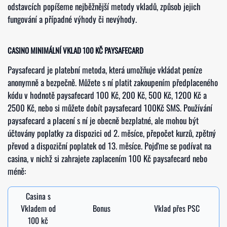
odstavcích popíšeme nejběžnější metody vkladů, způsob jejich
fungování a případné výhody či nevýhody.
CASINO MINIMÁLNÍ VKLAD 100 KČ PAYSAFECARD
Paysafecard je platební metoda, která umožňuje vkládat peníze
anonymně a bezpečně. Můžete s ní platit zakoupením předplaceného
kódu v hodnotě paysafecard 100 Kč, 200 Kč, 500 Kč, 1200 Kč a
2500 Kč, nebo si můžete dobít paysafecard 100Kč SMS. Používání
paysafecard a placení s ní je obecně bezplatné, ale mohou být
účtovány poplatky za dispozici od 2. měsíce, přepočet kurzů, zpětný
převod a dispoziční poplatek od 13. měsíce. Pojďme se podívat na
casina, v nichž si zahrajete zaplacením 100 Kč paysafecard nebo
méně:
Casina s
Vkladem od
Bonus
Vklad přes PSC
100 kč