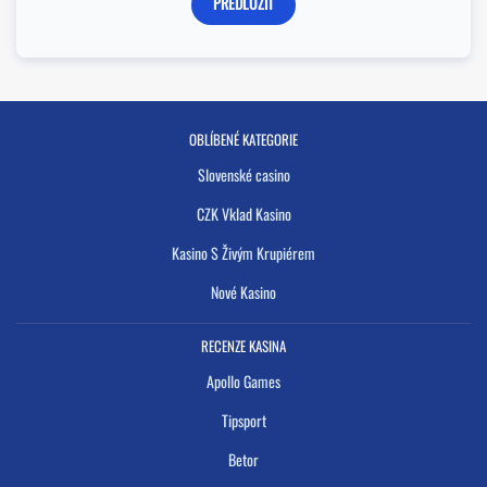
PŘEDLOŽIT
OBLÍBENÉ KATEGORIE
Slovenské casino
CZK Vklad Kasino
Kasino S Živým Krupiérem
Nové Kasino
RECENZE KASINA
Apollo Games
Tipsport
Betor