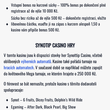
Vstupní bonus na kurzové sázky – 100% bonus po dokončení plné
registrace až do výše 10 000 Kč.
Sázka bez rizika až do výše 500 Kč – dokončete registraci, vložte
libovolnou částku, vsaďte ji na zápas s kurzem alespoň 1,50 a
kasino vám připíše bonus 500 Kč.
SYNOTIP CASINO HRY
V tomto kasinu jsou k dispozici stovky her Synottip Casino, včetně
oblíbených
výherních automatů
. Kasino také pořádá turnaje na
hracích automatech
. V současné době se například můžete zapojit
do květnového Mega turnaje, ve kterém hrajete o 250 000 Kč.
O férovost se bát nemusíte, protože kasino s těmito dodavateli
spolupracuje:
Synot – 6 Fruits, Dicey Fruits, Dolphin’s Wild Ride
Egaming – After Dark, Black Pearl, Big Show