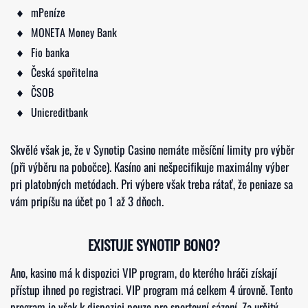
mPeníze
MONETA Money Bank
Fio banka
Česká spořitelna
ČSOB
Unicreditbank
Skvělé však je, že v Synotip Casino nemáte měsíční limity pro výběr
(při výběru na pobočce). Kasíno ani nešpecifikuje maximálny výber
pri platobných metódach. Pri výbere však treba rátať, že peniaze sa
vám pripíšu na účet po 1 až 3 dňoch.
EXISTUJE SYNOTIP BONO?
Ano, kasino má k dispozici VIP program, do kterého hráči získají
přístup ihned po registraci. VIP program má celkem 4 úrovně. Tento