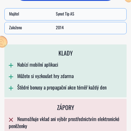
Majitel
Synot Tip AS
Založeno
2014
KLADY
Nabízí mobilní aplikaci
Můžete si vyzkoušet hry zdarma
Štědré bonusy a propagační akce téměř každý den
ZÁPORY
Neumožňuje vklad ani výběr prostřednictvím elektronické
peněženky