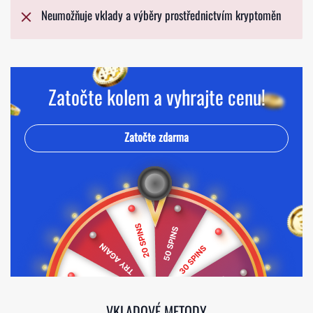
Neumožňuje vklady a výběry prostřednictvím kryptoměn
Zatočte kolem a vyhrajte cenu!
Zatočte zdarma