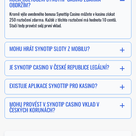
KOLIK ROZTOČENÍ SYNOTTIP CASINO ZDARMA
OBDRŽÍM?
Kromě výše uvedeného bonusu Synottip Casino můžete v kasinu získat
250 roztočení zdarma. Každé z těchto roztočení má hodnotu 10 centů.
Stačí tedy provést svůj první vklad.
MOHU HRÁT SYNOTIP SLOTY Z MOBILU?
JE SYNOTIP CASINO V ČESKÉ REPUBLICE LEGÁLNÍ?
EXISTUJE APLIKACE SYNOTTIP PRO KASINO?
MOHU PROVÉST V SYNOTIP CASINO VKLAD V
ČESKÝCH KORUNÁCH?