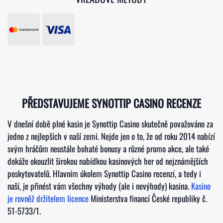
VKLADOVÉ METODY
PŘEDSTAVUJEME SYNOTTIP CASINO RECENZE
V dnešní době plné kasin je Synottip Casino skutečně považováno za
jedno z nejlepších v naší zemi. Nejde jen o to, že od roku 2014 nabízí
svým hráčům neustále bohaté bonusy a různé promo akce, ale také
dokáže okouzlit širokou nabídkou kasinových her od nejznámějších
poskytovatelů. Hlavním úkolem Synottip Casino recenzí, a tedy i
naší, je přinést vám všechny výhody (ale i nevýhody) kasina.
Kasino
je rovněž držitelem licence
Ministerstva financí České republiky č.
51-5733/1.