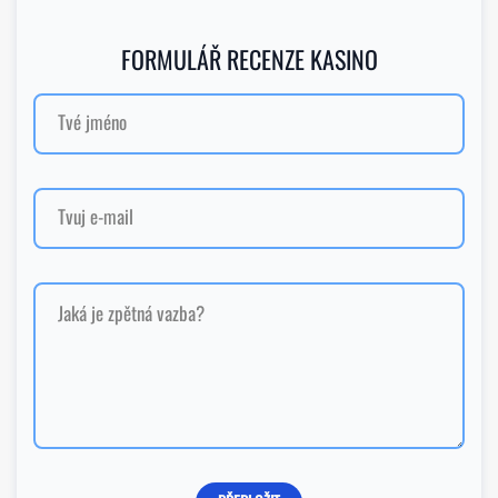
FORMULÁŘ RECENZE KASINO