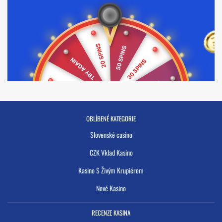
OBLÍBENÉ KATEGORIE
Slovenské casino
CZK Vklad Kasino
Kasino S Živým Krupiérem
Nové Kasino
RECENZE KASINA