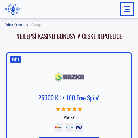
>
Online Kasino
Bonusy
NEJLEPŠÍ KASINO BONUSY V ČESKÉ REPUBLICE
TOP
1
25300 Kč + 100 Free Spinů
PLATBY