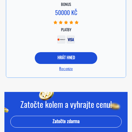
BONUS
50000 KČ
PLATBY
HRÁT HNED
Rесеnzе
Zatočte kolem a vyhrajte cenu!
Zatočte zdarma