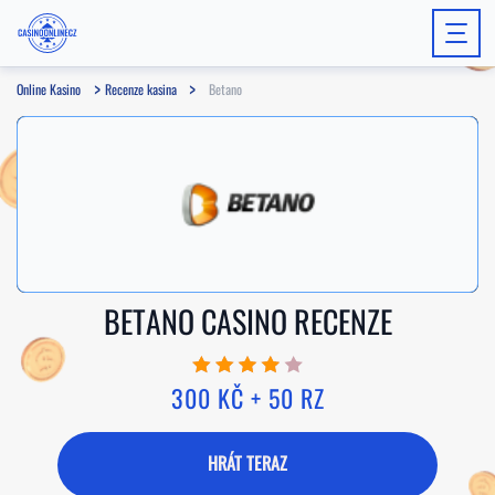
>
>
Online Kasino
Recenze kasina
Betano
BETANO CASINO RECENZE
300 KČ + 50 RZ
HRÁT TERAZ