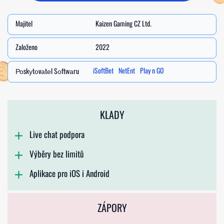
Majitel
Kaizen Gaming CZ Ltd.
Založeno
2022
iSoftBet
NetEnt
Play n GO
Роskуtоvаtеl Sоftwаru
KLADY
Live chat podpora
Výběry bez limitů
Aplikace pro iOS i Android
ZÁPORY