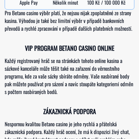
Apple Pay
Několik minut
100 Kč / 100 000 Kč
Pro Betano casino výběr platí, že nejsou nijak zpoplatněné ze strany
kasina. Výhodou je také bez limitní výběr v případě bankovních
převodů a rychlé zpracování v případě dalších platebních možností.
VIP PROGRAM BETANO CASINO ONLINE
Každý registrovaný hráč se na stránkách tohoto online kasina a
sázkové kanceláře může těšit také na zařazení do věrnostního
programu, kde za vaše sázky sbíráte odměny. Vaše nasbírané body
pak můžete používat pro sázení a navíc stoupáte kategoriemi odměn
s počtem nasbíraných bodů.
ZÁKAZNICKÁ PODPORA
Nespornou kvalitou Betano casino je jeho rychlá a přátelská
zákaznická podpora. Každý hráč ocení, že má k dispozici živý chat,