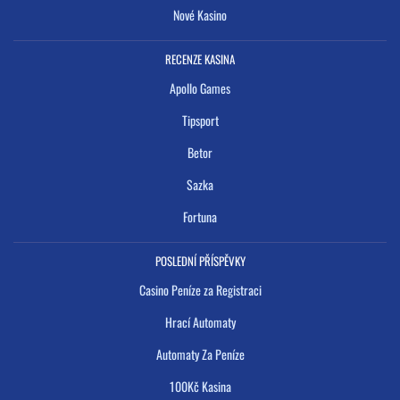
Nové Kasino
RECENZE KASINA
Apollo Games
Tipsport
Betor
Sazka
Fortuna
POSLEDNÍ PŘÍSPĚVKY
Casino Peníze za Registraci
Hrací Automaty
Automaty Za Peníze
100Kč Kasina