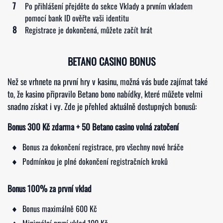
Po přihlášení přejděte do sekce Vklady a prvním vkladem
pomocí bank ID ověřte vaši identitu
Registrace je dokončená, můžete začít hrát
BETANO CASINO BONUS
Než se vrhnete na první hry v kasinu, možná vás bude zajímat také
to, že kasino připravilo Betano bono nabídky, které můžete velmi
snadno získat i vy. Zde je přehled aktuálně dostupných bonusů:
Bonus 300 Kč zdarma + 50 Betano casino volná zatočení
Bonus za dokončení registrace, pro všechny nové hráče
Podmínkou je plné dokončení registračních kroků
Bonus 100% za první vklad
Bonus maximálně 600 Kč