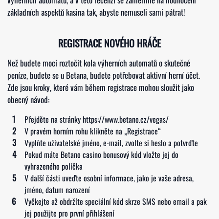
výherních automatů, a v této recenzi se zaměříme na hodnocení
základních aspektů kasina tak, abyste nemuseli sami pátrat!
REGISTRACE NOVÉHO HRÁČE
Než budete moci roztočit kola výherních automatů o skutečné
peníze, budete se u Betana, budete potřebovat aktivní herní účet.
Zde jsou kroky, které vám během registrace mohou sloužit jako
obecný návod:
Přejděte na stránky https://www.betano.cz/vegas/
V pravém horním rohu klikněte na „Registrace“
Vyplňte uživatelské jméno, e-mail, zvolte si heslo a potvrďte
Pokud máte Betano casino bonusový kód vložte jej do
vyhrazeného políčka
V další části uveďte osobní informace, jako je vaše adresa,
jméno, datum narození
Vyčkejte až obdržíte speciální kód skrze SMS nebo email a pak
jej použijte pro první přihlášení