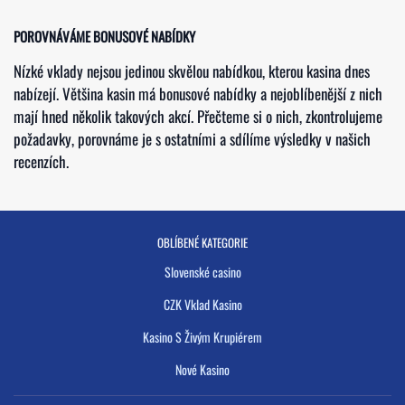
POROVNÁVÁME BONUSOVÉ NABÍDKY
Nízké vklady nejsou jedinou skvělou nabídkou, kterou kasina dnes
nabízejí. Většina kasin má bonusové nabídky a nejoblíbenější z nich
mají hned několik takových akcí. Přečteme si o nich, zkontrolujeme
požadavky, porovnáme je s ostatními a sdílíme výsledky v našich
recenzích.
OBLÍBENÉ KATEGORIE
Slovenské casino
CZK Vklad Kasino
Kasino S Živým Krupiérem
Nové Kasino