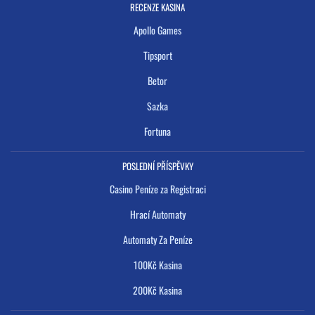
RECENZE KASINA
Apollo Games
Tipsport
Betor
Sazka
Fortuna
POSLEDNÍ PŘÍSPĚVKY
Casino Peníze za Registraci
Hrací Automaty
Automaty Za Peníze
100Kč Kasina
200Kč Kasina