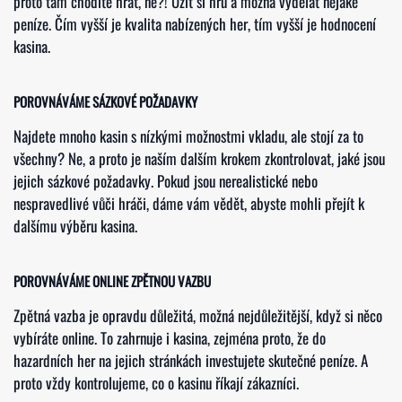
proto tam chodíte hrát, ne?! Užít si hru a možná vydělat nějaké
peníze. Čím vyšší je kvalita nabízených her, tím vyšší je hodnocení
kasina.
POROVNÁVÁME SÁZKOVÉ POŽADAVKY
Najdete mnoho kasin s nízkými možnostmi vkladu, ale stojí za to
všechny? Ne, a proto je naším dalším krokem zkontrolovat, jaké jsou
jejich sázkové požadavky. Pokud jsou nerealistické nebo
nespravedlivé vůči hráči, dáme vám vědět, abyste mohli přejít k
dalšímu výběru kasina.
POROVNÁVÁME ONLINE ZPĚTNOU VAZBU
Zpětná vazba je opravdu důležitá, možná nejdůležitější, když si něco
vybíráte online. To zahrnuje i kasina, zejména proto, že do
hazardních her na jejich stránkách investujete skutečné peníze. A
proto vždy kontrolujeme, co o kasinu říkají zákazníci.