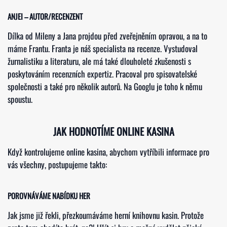
ANJEI – AUTOR/RECENZENT
Dílka od Mileny a Jana projdou před zveřejněním opravou, a na to
máme Frantu. Franta je náš specialista na recenze. Vystudoval
žurnalistiku a literaturu, ale má také dlouholeté zkušenosti s
poskytováním recenzních expertiz. Pracoval pro spisovatelské
společnosti a také pro několik autorů. Na Googlu je toho k němu
spoustu.
JAK HODNOTÍME ONLINE KASINA
Když kontrolujeme online kasina, abychom vytříbili informace pro
vás všechny, postupujeme takto:
POROVNÁVÁME NABÍDKU HER
Jak jsme již řekli, přezkoumáváme herní knihovnu kasin. Protože