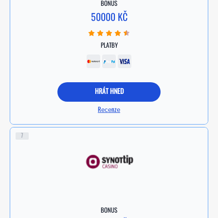
BONUS
50000 KČ
PLATBY
HRÁT HNED
Rесеnzе
7
BONUS