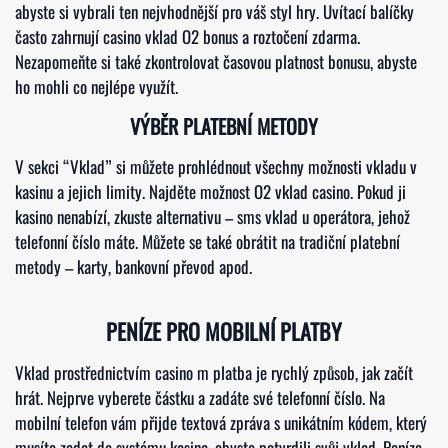
abyste si vybrali ten nejvhodnější pro váš styl hry. Uvítací balíčky
často zahrnují casino vklad O2 bonus a roztočení zdarma.
Nezapomeňte si také zkontrolovat časovou platnost bonusu, abyste
ho mohli co nejlépe využít.
VÝBĚR PLATEBNÍ METODY
V sekci “Vklad” si můžete prohlédnout všechny možnosti vkladu v
kasinu a jejich limity. Najděte možnost O2 vklad casino. Pokud ji
kasino nenabízí, zkuste alternativu – sms vklad u operátora, jehož
telefonní číslo máte. Můžete se také obrátit na tradiční platební
metody – karty, bankovní převod apod.
PENÍZE PRO MOBILNÍ PLATBY
Vklad prostřednictvím casino m platba je rychlý způsob, jak začít
hrát. Nejprve vyberete částku a zadáte své telefonní číslo. Na
mobilní telefon vám přijde textová zpráva s unikátním kódem, který