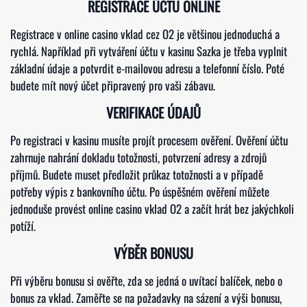
REGISTRACE ÚČTU ONLINE
Registrace v online casino vklad cez O2 je většinou jednoduchá a
rychlá. Například při vytváření účtu v kasinu Sazka je třeba vyplnit
základní údaje a potvrdit e-mailovou adresu a telefonní číslo. Poté
budete mít nový účet připravený pro vaši zábavu.
VERIFIKACE ÚDAJŮ
Po registraci v kasinu musíte projít procesem ověření. Ověření účtu
zahrnuje nahrání dokladu totožnosti, potvrzení adresy a zdrojů
příjmů. Budete muset předložit průkaz totožnosti a v případě
potřeby výpis z bankovního účtu. Po úspěšném ověření můžete
jednoduše provést online casino vklad O2 a začít hrát bez jakýchkoli
potíží.
VÝBĚR BONUSU
Při výběru bonusu si ověřte, zda se jedná o uvítací balíček, nebo o
bonus za vklad. Zaměřte se na požadavky na sázení a výši bonusu,