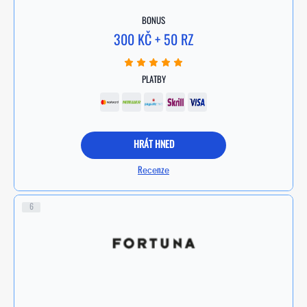
BONUS
300 KČ + 50 RZ
PLATBY
HRÁT HNED
Rесеnzе
6