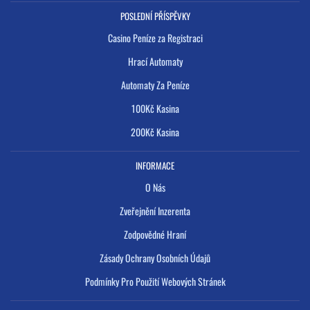
POSLEDNÍ PŘÍSPĚVKY
Casino Peníze za Registraci
Hrací Automaty
Automaty Za Peníze
100Kč Kasina
200Kč Kasina
INFORMACE
O Nás
Zveřejnění Inzerenta
Zodpovědné Hraní
Zásady Ochrany Osobních Údajů
Podmínky Pro Použití Webových Stránek