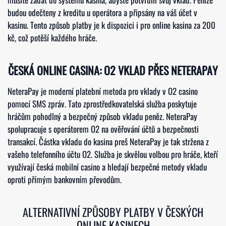
musíte zadat do systému kasina, abyste potvrdili svůj vklad. Peníze
budou odečteny z kreditu u operátora a připsány na váš účet v
kasinu. Tento způsob platby je k dispozici i pro online kasina za 200
kč, což potěší každého hráče.
ČESKÁ ONLINE CASINA: O2 VKLAD PŘES NETERAPAY
NeteraPay je moderní platební metoda pro vklady v O2 casino
pomocí SMS zpráv. Tato zprostředkovatelská služba poskytuje
hráčům pohodlný a bezpečný způsob vkladu peněz. NeteraPay
spolupracuje s operátorem O2 na ověřování účtů a bezpečnosti
transakcí. Částka vkladu do kasina preš NeteraPay je tak stržena z
vašeho telefonního účtu O2. Služba je skvělou volbou pro hráče, kteří
využívají česká mobilní casino a hledají bezpečné metody vkladu
oproti přímým bankovním převodům.
ALTERNATIVNÍ ZPŮSOBY PLATBY V ČESKÝCH