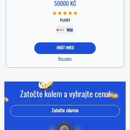
50000 KČ
PLATBY
HRÁT HNED
Rесеnzе
Zatočte kolem a vyhrajte cenu!
Zatočte zdarma