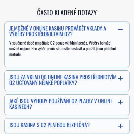
ČASTO KLADENÉ DOTAZY
JE MOŽNÉ V ONLINE KASINU PROVÁDĚT VKLADY A
VÝBĚRY PROSTŘEDNICTVÍM O2?
V současné době umožňuje O2 pouze vkládání peněz. Výběry bohužel
možné nejsou. Pro výběr peněz si musíte nastavit a použít jinou platební
metodu.
JSOU ZA VKLAD DO ONLINE KASINA PROSTŘEDNICTVÍM
O2 ÚČTOVÁNY NĚJAKÉ POPLATKY?
JAKÉ JSOU VÝHODY POUŽÍVÁNÍ O2 PLATBY V ONLINE
KASINECH?
JSOU KASINA S O2 PLATBOU BEZPEČNÁ?