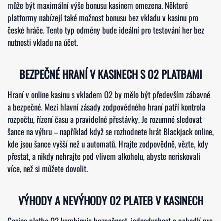
může být maximální výše bonusu kasinem omezena. Některé
platformy nabízejí také možnost bonusu bez vkladu v kasinu pro
české hráče. Tento typ odměny bude ideální pro testování her bez
nutnosti vkladu na účet.
BEZPEČNÉ HRANÍ V KASINECH S O2 PLATBAMI
Hraní v online kasinu s vkladem O2 by mělo být především zábavné
a bezpečné. Mezi hlavní zásady zodpovědného hraní patří kontrola
rozpočtu, řízení času a pravidelné přestávky. Je rozumné sledovat
šance na výhru – například když se rozhodnete hrát Blackjack online,
kde jsou šance vyšší než u automatů. Hrajte zodpovědně, vězte, kdy
přestat, a nikdy nehrajte pod vlivem alkoholu, abyste neriskovali
více, než si můžete dovolit.
VÝHODY A NEVÝHODY O2 PLATEB V KASINECH