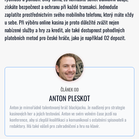
získáte bezpečnost a ochranu při každé transakci. Jednoduše
zaplatíte prostřednictvím svého mobilního telefonu, který máte vždy
u sebe. Při výběru online kasina je proto důležité zvážit nejen
nabízené služby a hry za kredit, ale také dostupnost pohodlných
platebních metod pro české hráče, jako je například O2 depozit.
ČLÁNEK OD
ANTON
PLESKOT
Anton je mimořádně talentovaný hráč blackjacku. Je nadšený pro strategie
kasinových her a jejich testování. Anton ve svém volném čase jezdí na
konference, aby si zlepšil kvalifikaci a komunikoval s ostatními spisovateli a
redaktory. Má také vášeň pro zahradničení a hru na klavír.