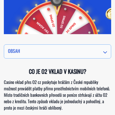
OBSAH
CO JE O2 VKLAD V KASINU?
Casino vklad přes O2 cz poskytuje hráčům z České republiky
možnost provádět platby přímo prostřednictvím mobilních telefonů.
Místo tradičních bankovních převodů se peníze strhávají z účtu O2
nebo z kreditu. Tento způsob vkladu je jednoduchý a pohodlný, a
proto je mezi českými hráči oblíbený.