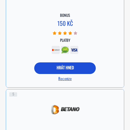
BONUS
150 KČ
PLATBY
HRÁT HNED
Rесеnzе
5