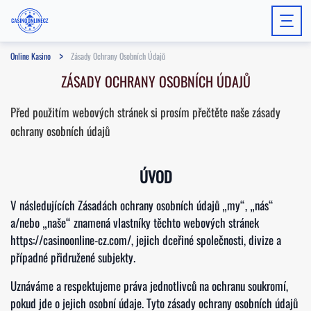
>
Online Kasino
Zásady Ochrany Osobních Údajů
ZÁSADY OCHRANY OSOBNÍCH ÚDAJŮ
Před použitím webových stránek si prosím přečtěte naše zásady
ochrany osobních údajů
ÚVOD
V následujících Zásadách ochrany osobních údajů „my“, „nás“
a/nebo „naše“ znamená vlastníky těchto webových stránek
https://casinoonline-cz.com/, jejich dceřiné společnosti, divize a
případné přidružené subjekty.
Uznáváme a respektujeme práva jednotlivců na ochranu soukromí,
pokud jde o jejich osobní údaje. Tyto zásady ochrany osobních údajů