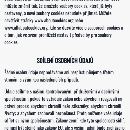
můžete změnit tak, že smažete soubory cookies, které již byly
nastaveny, a nové soubory cookies nebudete přijímat. Můžete
navštívit stránky www.aboutcookies.org nebo
www.allaboutcookies.org, kde se dozvíte více o souborech cookies a
o tom, jak ve svém prohlížeči nastavit předvolby pro soubory
cookies.
SDÍLENÍ OSOBNÍCH ÚDAJŮ
Žádné osobní údaje neprodáváme ani nezpřístupňujeme třetím
stranám s výjimkou následujících případů.
Údaje sdílíme s našimi kontrolovanými přidruženými a dceřinými
společnostmi; pokud to vyžaduje zákon nebo abychom reagovali na
právní proces; abychom chránili naše zákazníky; abychom chránili
životy; a abychom zachovali bezpečnost. Proto můžeme vaše údaje
sdílet s jinými společnostmi. Zákony zemí, kde tyto společnosti sídlí,
nemusí být stejné jako zákony EU, ale s vašimi údaji bude zacházeno