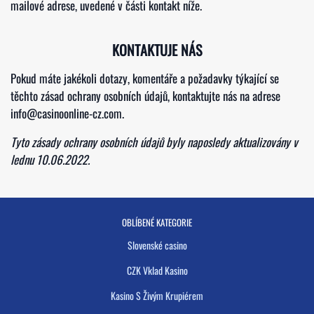
mailové adrese, uvedené v části kontakt níže.
KONTAKTUJE NÁS
Pokud máte jakékoli dotazy, komentáře a požadavky týkající se
těchto zásad ochrany osobních údajů, kontaktujte nás na adrese
info@casinoonline-cz.com
.
Tyto zásady ochrany osobních údajů byly naposledy aktualizovány v
lednu
10.06.2022.
OBLÍBENÉ KATEGORIE
Slovenské casino
CZK Vklad Kasino
Kasino S Živým Krupiérem