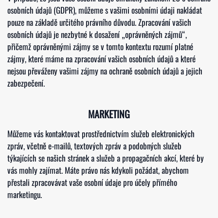
osobních údajů (GDPR), můžeme s vašimi osobními údaji nakládat
pouze na základě určitého právního důvodu. Zpracování vašich
osobních údajů je nezbytné k dosažení „oprávněných zájmů“,
přičemž oprávněnými zájmy se v tomto kontextu rozumí platné
zájmy, které máme na zpracování vašich osobních údajů a které
nejsou převáženy vašimi zájmy na ochraně osobních údajů a jejich
zabezpečení.
MARKETING
Můžeme vás kontaktovat prostřednictvím služeb elektronických
zpráv, včetně e-mailů, textových zpráv a podobných služeb
týkajících se našich stránek a služeb a propagačních akcí, které by
vás mohly zajímat. Máte právo nás kdykoli požádat, abychom
přestali zpracovávat vaše osobní údaje pro účely přímého
marketingu.