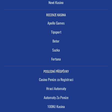
Nové Kasino
RECENZE KASINA
Apollo Games
Tipsport
Betor
Sazka
Fortuna
POSLEDNÍ PŘÍSPĚVKY
Casino Peníze za Registraci
Hrací Automaty
Automaty Za Peníze
100Kč Kasina