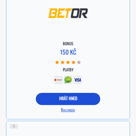
BONUS
150 KČ
PLATBY
HRÁT HNED
Rесеnzе
5