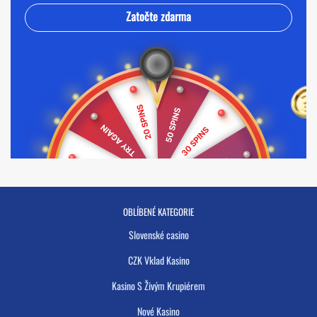
Zatočte zdarma
OBLÍBENÉ KATEGORIE
Slovenské casino
CZK Vklad Kasino
Kasino S Živým Krupiérem
Nové Kasino