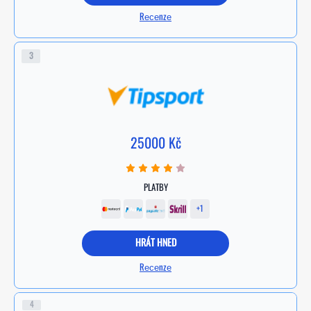
Rесеnzе
3
25000 Kč
PLATBY
+1
HRÁT HNED
Rесеnzе
4