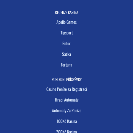
RECENZE KASINA
Apollo Games
Tipsport
Betor
Sazka
Fortuna
POSLEDNÍ PŘÍSPĚVKY
Casino Peníze za Registraci
Hrací Automaty
Automaty Za Peníze
100Kč Kasina
200Kč Kasina