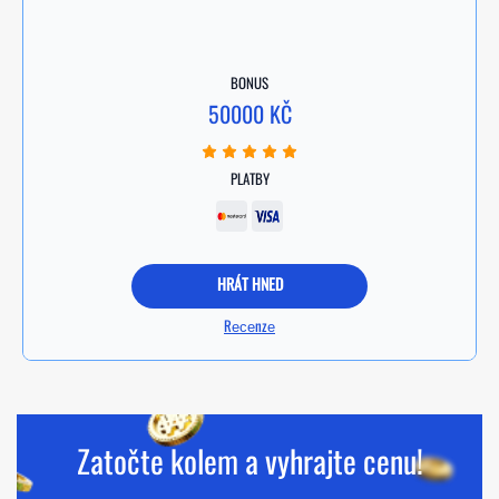
BONUS
50000 KČ
PLATBY
HRÁT HNED
Rесеnzе
Zatočte kolem a vyhrajte cenu!