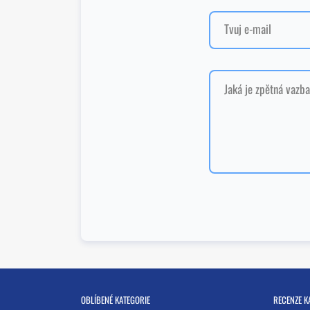
OBLÍBENÉ KATEGORIE
RECENZE K