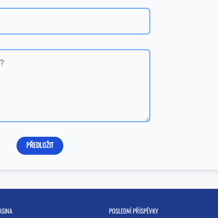
PŘEDLOŽIT
ASINA
POSLEDNÍ PŘÍSPĚVKY