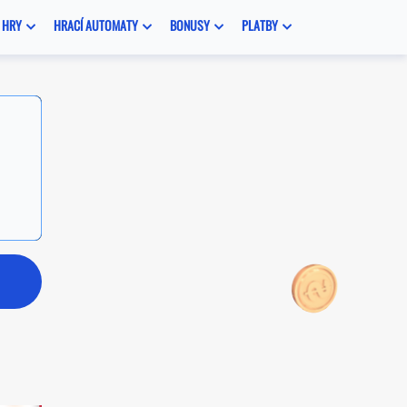
 HRY
HRACÍ AUTOMATY
BONUSY
PLATBY