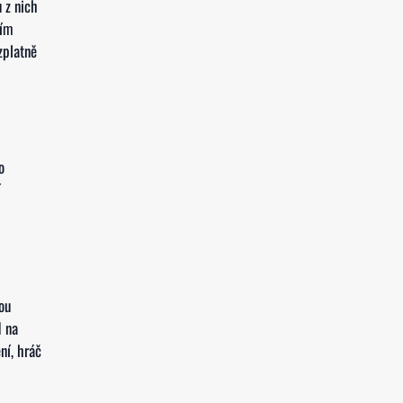
 z nich
ním
zplatně
o
í
ou
d na
ní, hráč