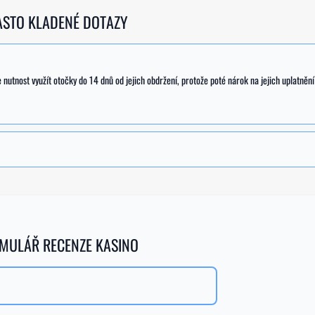
ASTO KLADENÉ DOTAZY
 nutnost využít otočky do 14 dnů od jejich obdržení, protože poté nárok na jejich uplatnění
MULÁŘ RECENZE KASINO