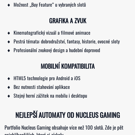
Možnost „Buy Feature“ u vybraných slotů
GRAFIKA A ZVUK
Kinematografický vizuál a filmové animace
Pestrá témata: dobrodružství, fantasy, historie, ovocné sloty
Profesionální zvukový design a hudební doprovod
MOBILNÍ KOMPATIBILITA
HTML5 technologie pro Android a iOS
Bez nutnosti stahování aplikace
Stejný herní zážitek na mobilu i desktopu
NEJLEPŠÍ AUTOMATY OD NUCLEUS GAMING
Portfolio Nucleus Gaming obsahuje více než 100 slotů. Zde je pět