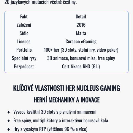
20 jazykových mutacích včetně češtiny.
Fakt
Detail
Založení
2016
Sídlo
Malta
Licence
Curacao eGaming
Portfolio
100+ her (3D sloty, stolní hry, video poker)
Speciální rysy
3D animace, bonusové mise, free spiny
Bezpečnost
Certifikace RNG (GLI)
KLÍČOVÉ VLASTNOSTI HER NUCLEUS GAMING
HERNÍ MECHANIKY A INOVACE
Vysoce kvalitní 3D sloty s plynulými animacemi
Free spiny, multiplikátory a interaktivní bonusová kola
Hry s vysokým RTP (většinou 96 % a více)