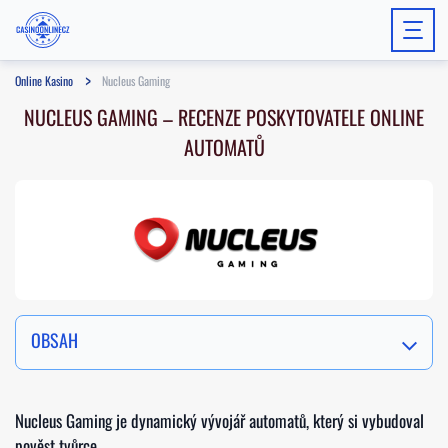
>
Online Kasino
Nucleus Gaming
NUCLEUS GAMING – RECENZE POSKYTOVATELE ONLINE
AUTOMATŮ
OBSAH
Nucleus Gaming je dynamický vývojář automatů, který si vybudoval
pověst tvůrce