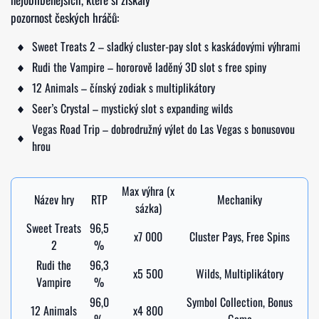
nejoblíbenějších, které si získaly
pozornost českých hráčů:
Sweet Treats 2 – sladký cluster-pay slot s kaskádovými výhrami
Rudi the Vampire – hororově laděný 3D slot s free spiny
12 Animals – čínský zodiak s multiplikátory
Seer’s Crystal – mystický slot s expanding wilds
Vegas Road Trip – dobrodružný výlet do Las Vegas s bonusovou
hrou
Max výhra (x
Název hry
RTP
Mechaniky
sázka)
Sweet Treats
96,5
x7 000
Cluster Pays, Free Spins
2
%
Rudi the
96,3
x5 500
Wilds, Multiplikátory
Vampire
%
96,0
Symbol Collection, Bonus
12 Animals
x4 800