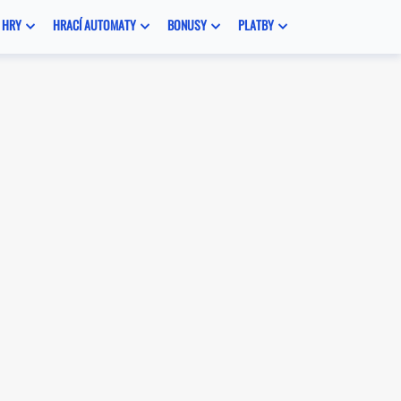
 HRY
HRACÍ AUTOMATY
BONUSY
PLATBY