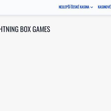
NEJLEPŠÍ ČESKÉ KASINA
KASINOVÉ
HTNING BOX GAMES