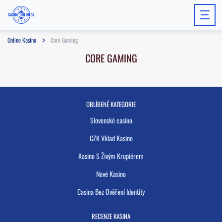
>
Online Kasino
Core Gaming
CORE GAMING
OBLÍBENÉ KATEGORIE
Slovenské casino
CZK Vklad Kasino
Kasino S Živým Krupiérem
Nové Kasino
Casina Bez Ověření Identity
RECENZE KASINA