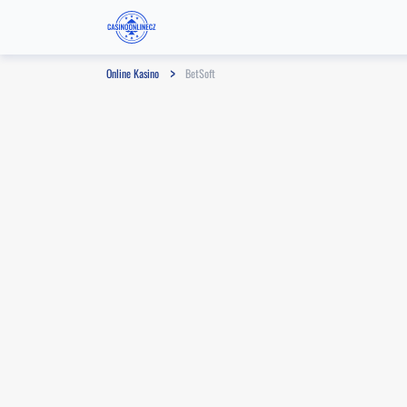
>
Online Kasino
BetSoft