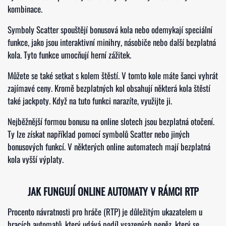
kombinace.
Symboly Scatter spouštějí bonusová kola nebo odemykají speciální
funkce, jako jsou interaktivní minihry, násobiče nebo další bezplatná
kola. Tyto funkce umocňují herní zážitek.
Můžete se také setkat s kolem štěstí. V tomto kole máte šanci vyhrát
zajímavé ceny. Kromě bezplatných kol obsahují některá kola štěstí
také jackpoty. Když na tuto funkci narazíte, využijte ji.
Nejběžnější formou bonusu na online slotech jsou bezplatná otočení.
Ty lze získat například pomocí symbolů Scatter nebo jiných
bonusových funkcí. V některých online automatech mají bezplatná
kola vyšší výplaty.
JAK FUNGUJÍ ONLINE AUTOMATY V RÁMCI RTP
Procento návratnosti pro hráče (RTP) je důležitým ukazatelem u
hracích automatů, který udává podíl vsazených peněz, který se