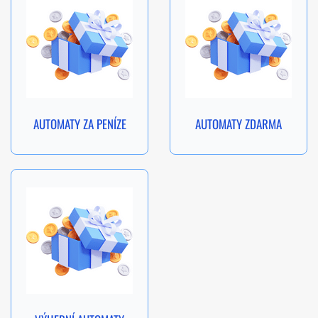
AUTOMATY ZA PENÍZE
AUTOMATY ZDARMA
Výherní Automaty