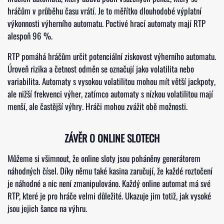
hráčům v průběhu času vrátí. Je to měřítko dlouhodobé výplatní
výkonnosti výherního automatu. Poctivé hrací automaty mají RTP
alespoň 96 %.
RTP pomáhá hráčům určit potenciální ziskovost výherního automatu.
Úroveň rizika a četnost odměn se označují jako volatilita nebo
variabilita. Automaty s vysokou volatilitou mohou mít větší jackpoty,
ale nižší frekvenci výher, zatímco automaty s nízkou volatilitou mají
menší, ale častější výhry. Hráči mohou zvážit obě možnosti.
ZÁVĚR O ONLINE SLOTECH
Můžeme si všimnout, že online sloty jsou poháněny generátorem
náhodných čísel. Díky němu také kasina zaručují, že každé roztočení
je náhodné a nic není zmanipulováno. Každý online automat má své
RTP, které je pro hráče velmi důležité. Ukazuje jim totiž, jak vysoké
jsou jejich šance na výhru.