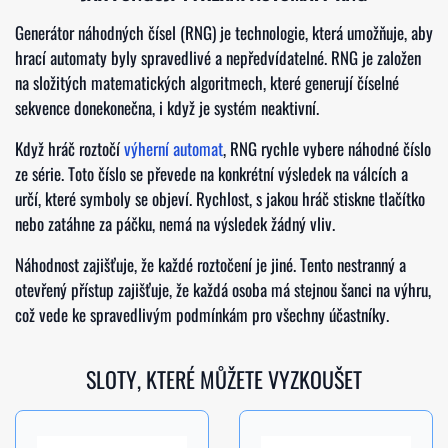
Generátor náhodných čísel (RNG) je technologie, která umožňuje, aby
hrací automaty byly spravedlivé a nepředvídatelné. RNG je založen
na složitých matematických algoritmech, které generují číselné
sekvence donekonečna, i když je systém neaktivní.
Když hráč roztočí
výherní automat
, RNG rychle vybere náhodné číslo
ze série. Toto číslo se převede na konkrétní výsledek na válcích a
určí, které symboly se objeví. Rychlost, s jakou hráč stiskne tlačítko
nebo zatáhne za páčku, nemá na výsledek žádný vliv.
Náhodnost zajišťuje, že každé roztočení je jiné. Tento nestranný a
otevřený přístup zajišťuje, že každá osoba má stejnou šanci na výhru,
což vede ke spravedlivým podmínkám pro všechny účastníky.
SLOTY, KTERÉ MŮŽETE VYZKOUŠET
Automaty Za Peníze
Automaty Zdarma