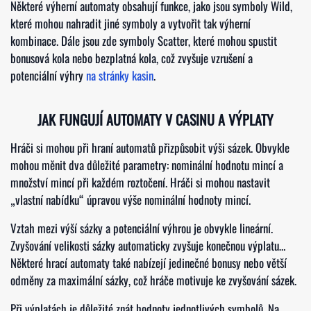
Některé výherní automaty obsahují funkce, jako jsou symboly Wild,
které mohou nahradit jiné symboly a vytvořit tak výherní
kombinace. Dále jsou zde symboly Scatter, které mohou spustit
bonusová kola nebo bezplatná kola, což zvyšuje vzrušení a
potenciální výhry
na stránky kasin
.
JAK FUNGUJÍ AUTOMATY V CASINU A VÝPLATY
Hráči si mohou při hraní automatů přizpůsobit výši sázek. Obvykle
mohou měnit dva důležité parametry: nominální hodnotu mincí a
množství mincí při každém roztočení. Hráči si mohou nastavit
„vlastní nabídku“ úpravou výše nominální hodnoty mincí.
Vztah mezi výší sázky a potenciální výhrou je obvykle lineární.
Zvyšování velikosti sázky automaticky zvyšuje konečnou výplatu…
Některé hrací automaty také nabízejí jedinečné bonusy nebo větší
odměny za maximální sázky, což hráče motivuje ke zvyšování sázek.
Při výplatách je důležité znát hodnoty jednotlivých symbolů. Na