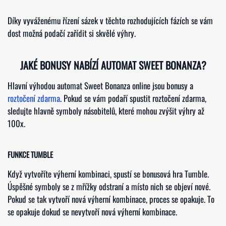
Díky vyváženému řízení sázek v těchto rozhodujících fázích se vám
dost možná podačí zařídit si skvělé výhry.
JAKÉ BONUSY NABÍZÍ AUTOMAT SWEET BONANZA?
Hlavní výhodou automat Sweet Bonanza online jsou bonusy a
roztočení zdarma
. Pokud se vám podaří spustit roztočení zdarma,
sledujte hlavně symboly násobitelů, které mohou zvýšit výhry až
100x.
FUNKCE TUMBLE
Když vytvoříte výherní kombinaci, spustí se bonusová hra Tumble.
Úspěšné symboly se z mřížky odstraní a místo nich se objeví nové.
Pokud se tak vytvoří nová výherní kombinace, proces se opakuje. To
se opakuje dokud se nevytvoří nová výherní kombinace.