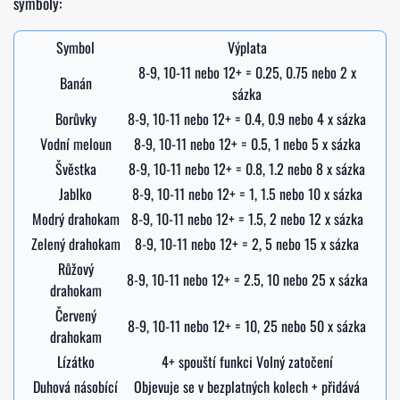
symboly:
Symbol
Výplata
8-9, 10-11 nebo 12+ = 0.25, 0.75 nebo 2 x
Banán
sázka
Borůvky
8-9, 10-11 nebo 12+ = 0.4, 0.9 nebo 4 x sázka
Vodní meloun
8-9, 10-11 nebo 12+ = 0.5, 1 nebo 5 x sázka
Švěstka
8-9, 10-11 nebo 12+ = 0.8, 1.2 nebo 8 x sázka
Jablko
8-9, 10-11 nebo 12+ = 1, 1.5 nebo 10 x sázka
Modrý drahokam
8-9, 10-11 nebo 12+ = 1.5, 2 nebo 12 x sázka
Zelený drahokam
8-9, 10-11 nebo 12+ = 2, 5 nebo 15 x sázka
Růžový
8-9, 10-11 nebo 12+ = 2.5, 10 nebo 25 x sázka
drahokam
Červený
8-9, 10-11 nebo 12+ = 10, 25 nebo 50 x sázka
drahokam
Lízátko
4+ spouští funkci Volný zatočení
Duhová násobící
Objevuje se v bezplatných kolech + přidává