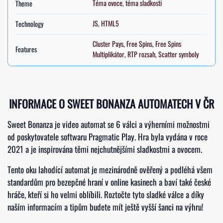
Téma ovoce, téma sladkosti
Theme
JS, HTML5
Technology
Cluster Pays, Free Spins, Free Spins
Features
Multiplikátor, RTP rozsah, Scatter symboly
INFORMACE O SWEET BONANZA AUTOMATECH V ČR
Sweet Bonanza je video automat se 6 válci a výherními možnostmi
od poskytovatele softwaru Pragmatic Play. Hra byla vydána v roce
2021 a je inspirována těmi nejchutnějšími sladkostmi a ovocem.
Tento oku lahodící automat je mezinárodně ověřený a podléhá všem
standardům pro bezepčné hraní v online kasinech a baví také české
hráče, kteří si ho velmi oblíbili. Roztočte tyto sladké válce a díky
naším informacím a tipům budete mít ještě vyšší šanci na výhru!